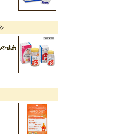
≫
肌の健康