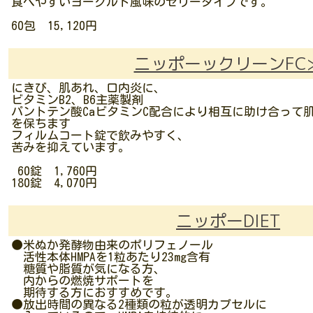
食べやすいヨーグルト風味のゼリータイプです。
60包 15,120円
ニッポーックリーンFC
にきび、肌あれ、口内炎に、
ビタミンB2、B6主薬製剤
パントテン酸CaビタミンC配合により相互に助け合って
を保ちます
フィルムコート錠で飲みやすく、
苦みを抑えています。
60錠 1,760円
180錠 4,070円
ニッポーDIET
●米ぬか発酵物由来のポリフェノール
活性本体HMPAを1粒あたり23mg含有
糖質や脂質が気になる方、
内からの燃焼サポートを
期待する方におすすめです。
●放出時間の異なる2種類の粒が透明カプセルに