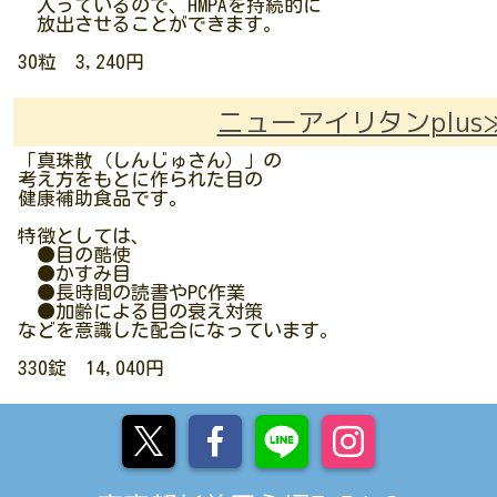
入っているので、HMPAを持続的に
放出させることができます。
30粒 3,240円
ニューアイリタンplus
「真珠散（しんじゅさん）」の
考え方をもとに作られた目の
健康補助食品です。
特徴としては、
●目の酷使
●かすみ目
●長時間の読書やPC作業
●加齢による目の衰え対策
などを意識した配合になっています。
330錠 14,040円