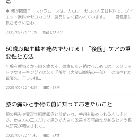
意！
● 何が問題？・スクラロースは、カロリーゼロの人工甘味料で、ダイ
エット飲料やゼロカロリー食品によく使われています。・一見健康に
良さそうに思わ...
2025/09/26 11:39
食品とリスク
60歳以降も膝を痛めず歩ける！「後筋」ケアの重
要性と方法
年齢を重ねてから膝を痛めず、健康に歩き続けるためには、スクワッ
トやウォーキングではなく「後筋（大腿四頭筋の一部）」の活性化が
最優先。正しい順...
2025/09/22 14:24
関節・ひざ
膝の痛みと手術の前に知っておきたいこと
膝の痛みや変形性膝関節症と診断され、手術を勧められる人も多い
が、歩き方の工夫だけで痛みが大きく改善する可能性があるという臨
床研究が報告されて...
2025/09/22 11:45
関節・ひざ