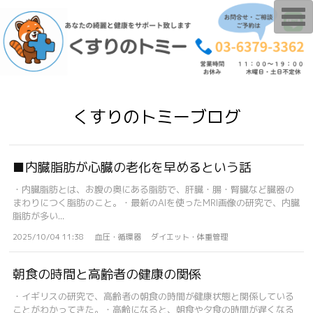
T
o
g
g
l
e
n
a
v
i
くすりのトミーブログ
g
a
t
i
o
■内臓脂肪が心臓の老化を早めるという話
n
・内臓脂肪とは、お腹の奥にある脂肪で、肝臓・腸・腎臓など臓器の
まわりにつく脂肪のこと。・最新のAIを使ったMRI画像の研究で、内臓
脂肪が多い...
2025/10/04 11:38
血圧・循環器
ダイエット・体重管理
朝食の時間と高齢者の健康の関係
・イギリスの研究で、高齢者の朝食の時間が健康状態と関係している
ことがわかってきた。・高齢になると、朝食や夕食の時間が遅くなる