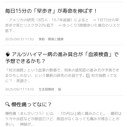
毎日15分の「早歩き」が寿命を伸ばす！
・アメリカの研究（8万人・16.7年追跡）によると → 1日15分の早
歩きで死亡リスクが20％低下 → ゆっくり3時間歩いた場合のリスク
低下...
2025/09/21 11:52
季節・環境と健康
🧠 アルツハイマー病の進み具合が「血液検査」で
予想できるかも？
「対次指数」という血液の数値で、将来の認知症の進み方が予測でき
るかもしれない、という最新の研究のお話です。1️⃣ 対次指数ってな
に？・英語で...
2025/09/17 13:10
生活習慣病
脳
🔍 慢性痛ってなに？
慢性痛（まんせいつう）とは、・3か月以上続く痛みのこと。・最初は
ケガや炎症などが原因だけど、原因がなくなっても痛みが残ることが
多い。・神経が...